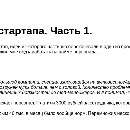
тартапа. Часть 1.
ртап, идеи из которого частично перекочевали в один из пр
дложил мне подзаработать на найме персонала…
большой компании, специализирующейся на аутсорсинге/
 погружен чуть больше, чем с головой. Количество пробле
 линейных должностей до топ-менеджеров. И я понимал, ч
кает персонал. Платили 3000 рублей за сотрудника, который
рым 40 тыс. в месяц было вообще норм. Перемножив нескол