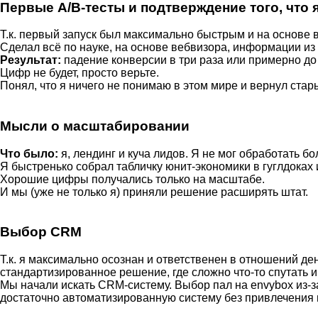
Первые A/B-тесты и подтверждение того, что
Т.к. первый запуск был максимально быстрым и на основе
Сделал всё по науке, на основе вебвизора, информации из
Результат:
падение конверсии в три раза или примерно до
Цифр не будет, просто верьте.
Понял, что я ничего не понимаю в этом мире и вернул стар
Мысли о масштабировании
Что было:
я, лендинг и куча лидов. Я не мог обработать б
Я быстренько собрал табличку юнит-экономики в гуглдоках 
Хорошие цифры получались только на масштабе.
И мы (уже не только я) приняли решение расширять штат.
Выбор CRM
Т.к. я максимально осознан и ответственен в отношений ден
стандартизированное решение, где сложно что-то спутать и
Мы начали искать CRM-систему. Выбор пал на envybox из-з
достаточно автоматизированную систему без привлечения п