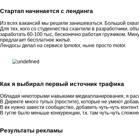
Стартап начинается с лендинга
Из всех вакансий мы решили занишеваться. Большой охват 
Для тех, кого со студенчества схантили в разработчики, о
заработать 60-100 тыс, бесконечно работая грузчиком. Мин
предлагает бесплатное жильё.
Лендосы делал на сервисе lpmotor, ныне просто motor.
Как я выбирал первый источник трафика
Обладая некоторыми навыками медиапланирования, я рассчи
В Директе много тупых (простите), которые не умеют доба
В вк нужно завести сообщество, добавить чуть-чуть контент
В гугле было меньше конкуренции, т.к. там чуть-чуть сложн
Результаты рекламы