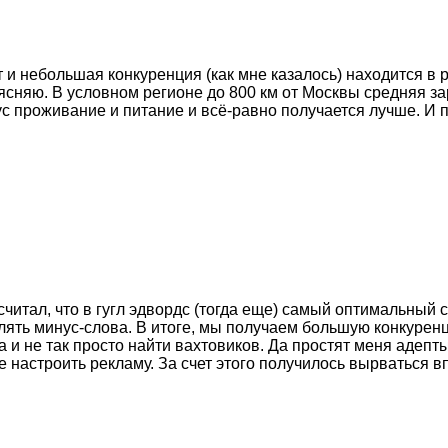
и небольшая конкуренция (как мне казалось) находится в р
бъясняю. В условном регионе до 800 км от Москвы средняя з
ус проживание и питание и всё-равно получается лучше. И 
тал, что в гугл эдвордс (тогда еще) самый оптимальный с
влять минус-слова. В итоге, мы получаем большую конкурен
а и не так просто найти вахтовиков. Да простят меня адепт
ее настроить рекламу. За счет этого получилось вырваться в