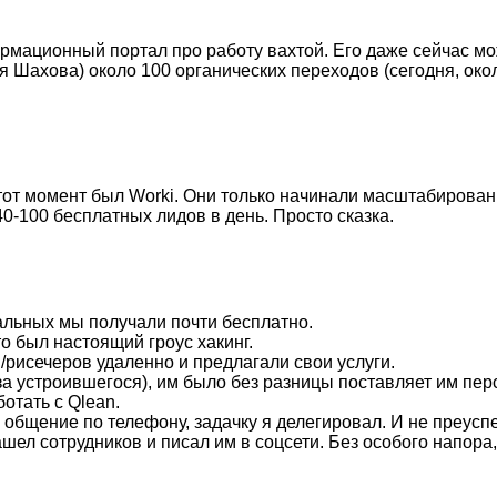
ормационный портал про работу вахтой. Его даже сейчас м
 Шахова) около 100 органических переходов (сегодня, около
тот момент был Worki. Они только начинали масштабирован
40-100 бесплатных лидов в день. Просто сказка.
льных мы получали почти бесплатно.
то был настоящий гроус хакинг.
/рисечеров удаленно и предлагали свои услуги.
за устроившегося), им было без разницы поставляет им пер
отать с Qlean.
лю общение по телефону, задачку я делегировал. И не преусп
шел сотрудников и писал им в соцсети. Без особого напора,