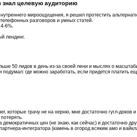
 я знал целевую аудиторию
 внутреннего мироощущения, я решил протестить альтернат
 телефонных разговоров и умных статей.
 4-6%.
ый лендинг.
ольше 50 лидов в день из-за своей лени и мыслях о масшта
и подумал: где можно заработать, если придется платить ещ
ег, которые трачу не на херню, мне достаточно гугл-доков 
 потерять.
а демократичных цен (не знаю, как сейчас) и достаточно д
артнера-интегратора (камень в огород всяким амо и вайкл