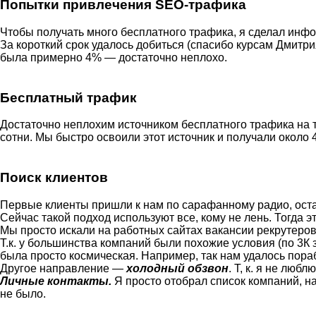
Попытки привлечения SEO-трафика
Чтобы получать много бесплатного трафика, я сделал инф
За короткий срок удалось добиться (спасибо курсам Дмитрия
была примерно 4% — достаточно неплохо.
Бесплатный трафик
Достаточно неплохим источником бесплатного трафика на 
сотни. Мы быстро освоили этот источник и получали около 
Поиск клиентов
Первые клиенты пришли к нам по сарафанному радио, оста
Сейчас такой подход используют все, кому не лень. Тогда э
Мы просто искали на работных сайтах вакансии рекрутеров
Т.к. у большинства компаний были похожие условия (по 3К 
была просто космическая. Например, так нам удалось пораб
Другое направление —
холодный обзвон
. Т, к. я не люб
Личные контакты.
Я просто отобрал список компаний, на
не было.