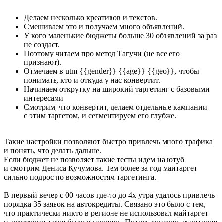
Делаем несколько креативов и текстов.
Смешиваем это и получаем много объявлений.
У кого маленькие бюджеты больше 30 объявлений за раз
не создаст.
Поэтому читаем про метод Тагучи (не все его
признают).
Отмечаем в utm {{gender}} {{age}} {{geo}}, чтобы
понимать, кто и откуда у нас конвертит.
Начинаем открутку на широкий таргетинг с базовыми
интересами
Смотрим, что конвертит, делаем отдельные кампании
с этим таргетом, и сегментируем его глубже.
Такие настройки позволяют быстро привлечь много трафика
и понять, что делать дальше.
Если бюджет не позволяет такие тесты идем на ютуб
и смотрим Дениса Кучумова. Тем более за год майтаргет
сильно подрос по возможностям таргетинга.
В первый вечер с 00 часов где-то до 4х утра удалось привлечь
порядка 35 заявок на автокредиты. Связано это было с тем,
что практически никто в регионе не использовал майтаргет
и аудитории такое было в новинку. Потом, конечно, аудитория