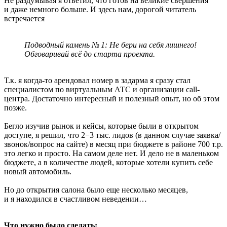
Не раздумывая я ответил, что готов на великие свершения
и даже немного больше. И здесь нам, дорогой читатель
встречается
Подводный камень № 1: Не бери на себя лишнего!
Обговаривай всё до старта проекта.
Т.к. я когда-то арендовал номер в задарма я сразу стал
специалистом по виртуальным АТС и организации call-
центра. Достаточно интересный и полезный опыт, но об этом
позже.
Бегло изучив рынок и кейсы, которые были в открытом
доступе, я решил, что 2−3 тыс. лидов (в данном случае заявка/
звонок/вопрос на сайте) в месяц при бюджете в районе 700 т.р.
это легко и просто. На самом деле нет. И дело не в маленьком
бюджете, а в количестве людей, которые хотели купить себе
новый автомобиль.
Но до открытия салона было еще несколько месяцев,
и я находился в счастливом неведении…
Что нужно было сделать: